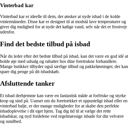
Vinterbad kar
Vinterbad kar er ideelle til dem, der ønsker at nyde isbad i de kolde
vintermåneder. Disse kar er designet til at modstå lave temperaturer og
giver dig mulighed for at nyde det kølige vand, selv når det er frostvejr
udenfor.
Find det bedste tilbud på isbad
Når du leder efter det bedste tilbud på isbad, kan det være en god idé at
holde øje med udsalg og rabatter hos dine foretrukne forhandlere.
Mange butikker tilbyder også særlige tilbud og pakkeløsninger, der kan
spare dig penge på dit isbadskøb.
Afsluttende tanker
Et isbad derhjemme kan være en fantastisk måde at forfriske og styrke
krop og sind på. Uanset om du foretrækker et oppusteligt isbad eller en
vinterbad balje, er der mange muligheder for at skabe den perfekte
isbadoplevelse i dit eget hjem. Tag dig tid til at vælge det rette
isbadskar, og nyd fordelene ved regelmæssige isbade for din velvære
og sundhed.