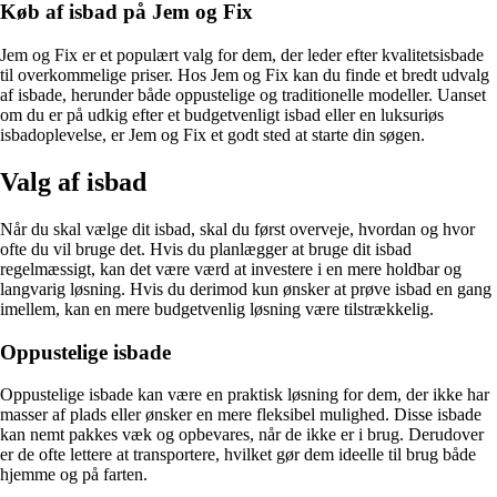
Køb af isbad på Jem og Fix
Jem og Fix er et populært valg for dem, der leder efter kvalitetsisbade
til overkommelige priser. Hos Jem og Fix kan du finde et bredt udvalg
af isbade, herunder både oppustelige og traditionelle modeller. Uanset
om du er på udkig efter et budgetvenligt isbad eller en luksuriøs
isbadoplevelse, er Jem og Fix et godt sted at starte din søgen.
Valg af isbad
Når du skal vælge dit isbad, skal du først overveje, hvordan og hvor
ofte du vil bruge det. Hvis du planlægger at bruge dit isbad
regelmæssigt, kan det være værd at investere i en mere holdbar og
langvarig løsning. Hvis du derimod kun ønsker at prøve isbad en gang
imellem, kan en mere budgetvenlig løsning være tilstrækkelig.
Oppustelige isbade
Oppustelige isbade kan være en praktisk løsning for dem, der ikke har
masser af plads eller ønsker en mere fleksibel mulighed. Disse isbade
kan nemt pakkes væk og opbevares, når de ikke er i brug. Derudover
er de ofte lettere at transportere, hvilket gør dem ideelle til brug både
hjemme og på farten.