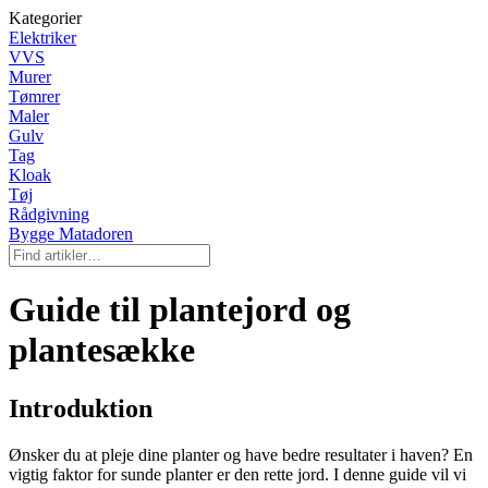
Kategorier
Elektriker
VVS
Murer
Tømrer
Maler
Gulv
Tag
Kloak
Tøj
Rådgivning
Bygge Matadoren
Guide til plantejord og
plantesække
Introduktion
Ønsker du at pleje dine planter og have bedre resultater i haven? En
vigtig faktor for sunde planter er den rette jord. I denne guide vil vi