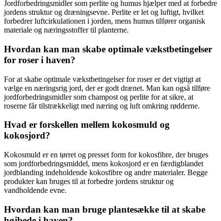
Jordforbedringsmidler som perlite og humus hjælper med at forbedre
jordens struktur og dræningsevne. Perlite er let og luftigt, hvilket
forbedrer luftcirkulationen i jorden, mens humus tilfører organisk
materiale og næringsstoffer til planterne.
Hvordan kan man skabe optimale vækstbetingelser
for roser i haven?
For at skabe optimale vækstbetingelser for roser er det vigtigt at
vælge en næringsrig jord, der er godt drænet. Man kan også tilføre
jordforbedringsmidler som champost og perlite for at sikre, at
roserne får tilstrækkeligt med næring og luft omkring rødderne.
Hvad er forskellen mellem kokosmuld og
kokosjord?
Kokosmuld er en tørret og presset form for kokosfibre, der bruges
som jordforbedringsmiddel, mens kokosjord er en færdigblandet
jordblanding indeholdende kokosfibre og andre materialer. Begge
produkter kan bruges til at forbedre jordens struktur og
vandholdende evne.
Hvordan kan man bruge plantesække til at skabe
højbede i haven?