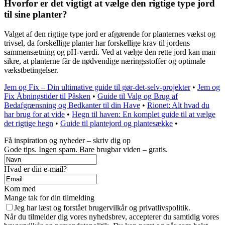
Hvorfor er det vigtigt at vælge den rigtige type jord
til sine planter?
Valget af den rigtige type jord er afgørende for planternes vækst og
trivsel, da forskellige planter har forskellige krav til jordens
sammensætning og pH-værdi. Ved at vælge den rette jord kan man
sikre, at planterne får de nødvendige næringsstoffer og optimale
vækstbetingelser.
Jem og Fix – Din ultimative guide til gør-det-selv-projekter
•
Jem og
Fix Åbningstider til Påsken
•
Guide til Valg og Brug af
Bedafgrænsning og Bedkanter til din Have
•
Rionet: Alt hvad du
har brug for at vide
•
Hegn til haven: En komplet guide til at vælge
det rigtige hegn
•
Guide til plantejord og plantesække
•
Få inspiration og nyheder – skriv dig op
Gode tips. Ingen spam. Bare brugbar viden – gratis.
Hvad er din e-mail?
Kom med
Mange tak for din tilmelding
Jeg har læst og forstået brugervilkår og privatlivspolitik.
Når du tilmelder dig vores nyhedsbrev, accepterer du samtidig vores