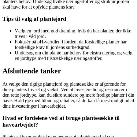
planters behov. Undersøg hvilke næringsstoffer og struktur jorden
skal have for at opfylde plantens krav.
Tips til valg af plantejord
Vælg en jord med god dræning, hvis du har planter, der ikke
trives i våd jord.
Fokusér på pH-værdien i jorden, da forskellige planter har
forskellige krav til jordens surhedsgrad.
Undersøg om din plante har behov for ekstra næring og vælg
en jordtype med tilstrækkelige næringsstoffer.
Afsluttende tanker
At vælge den rigtige plantejord og plantesække er afgørende for
dine planters trivsel og vækst. Ved at investere tid og ressourcer i
den rette jordtype, kan du sikre sundere og mere frodige planter i din
have. Hold øje med tilbud og rabatter, så du kan få mest muligt ud af
dine investeringer i havearbejdet.
Hvad er fordelene ved at bruge plantesække til
havearbejdet?
Plantesække er praktiske og nemme at arbejde med, da de