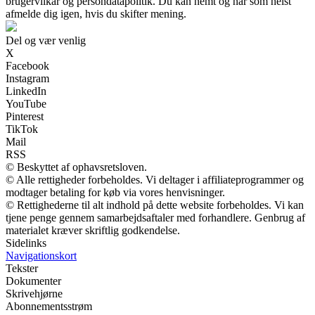
brugervilkår og persondatapolitik. Du kan nemt og når som helst
afmelde dig igen, hvis du skifter mening.
Del og vær venlig
X
Facebook
Instagram
LinkedIn
YouTube
Pinterest
TikTok
Mail
RSS
© Beskyttet af ophavsretsloven.
© Alle rettigheder forbeholdes. Vi deltager i affiliateprogrammer og
modtager betaling for køb via vores henvisninger.
© Rettighederne til alt indhold på dette website forbeholdes. Vi kan
tjene penge gennem samarbejdsaftaler med forhandlere. Genbrug af
materialet kræver skriftlig godkendelse.
Sidelinks
Navigationskort
Tekster
Dokumenter
Skrivehjørne
Abonnementsstrøm