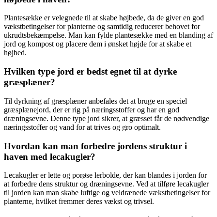
Plantesække er velegnede til at skabe højbede, da de giver en god
vækstbetingelser for planterne og samtidig reducerer behovet for
ukrudtsbekæmpelse. Man kan fylde plantesække med en blanding af
jord og kompost og placere dem i ønsket højde for at skabe et
højbed.
Hvilken type jord er bedst egnet til at dyrke
græsplæner?
Til dyrkning af græsplæner anbefales det at bruge en speciel
græsplænejord, der er rig på næringsstoffer og har en god
dræningsevne. Denne type jord sikrer, at græsset får de nødvendige
næringsstoffer og vand for at trives og gro optimalt.
Hvordan kan man forbedre jordens struktur i
haven med lecakugler?
Lecakugler er lette og porøse lerbolde, der kan blandes i jorden for
at forbedre dens struktur og dræningsevne. Ved at tilføre lecakugler
til jorden kan man skabe luftige og veldrænede vækstbetingelser for
planterne, hvilket fremmer deres vækst og trivsel.