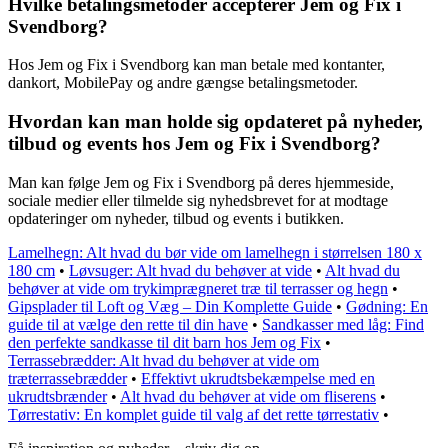
Hvilke betalingsmetoder accepterer Jem og Fix i
Svendborg?
Hos Jem og Fix i Svendborg kan man betale med kontanter,
dankort, MobilePay og andre gængse betalingsmetoder.
Hvordan kan man holde sig opdateret på nyheder,
tilbud og events hos Jem og Fix i Svendborg?
Man kan følge Jem og Fix i Svendborg på deres hjemmeside,
sociale medier eller tilmelde sig nyhedsbrevet for at modtage
opdateringer om nyheder, tilbud og events i butikken.
Lamelhegn: Alt hvad du bør vide om lamelhegn i størrelsen 180 x
180 cm
•
Løvsuger: Alt hvad du behøver at vide
•
Alt hvad du
behøver at vide om trykimprægneret træ til terrasser og hegn
•
Gipsplader til Loft og Væg – Din Komplette Guide
•
Gødning: En
guide til at vælge den rette til din have
•
Sandkasser med låg: Find
den perfekte sandkasse til dit barn hos Jem og Fix
•
Terrassebrædder: Alt hvad du behøver at vide om
træterrassebrædder
•
Effektivt ukrudtsbekæmpelse med en
ukrudtsbrænder
•
Alt hvad du behøver at vide om fliserens
•
Tørrestativ: En komplet guide til valg af det rette tørrestativ
•