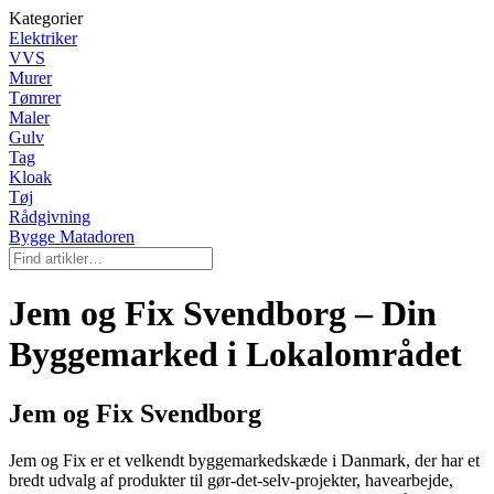
Kategorier
Elektriker
VVS
Murer
Tømrer
Maler
Gulv
Tag
Kloak
Tøj
Rådgivning
Bygge Matadoren
Jem og Fix Svendborg – Din
Byggemarked i Lokalområdet
Jem og Fix Svendborg
Jem og Fix er et velkendt byggemarkedskæde i Danmark, der har et
bredt udvalg af produkter til gør-det-selv-projekter, havearbejde,