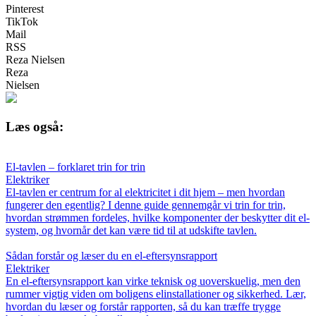
Pinterest
TikTok
Mail
RSS
Reza Nielsen
Reza
Nielsen
Læs også:
El-tavlen – forklaret trin for trin
Elektriker
El-tavlen er centrum for al elektricitet i dit hjem – men hvordan
fungerer den egentlig? I denne guide gennemgår vi trin for trin,
hvordan strømmen fordeles, hvilke komponenter der beskytter dit el-
system, og hvornår det kan være tid til at udskifte tavlen.
Sådan forstår og læser du en el-eftersynsrapport
Elektriker
En el-eftersynsrapport kan virke teknisk og uoverskuelig, men den
rummer vigtig viden om boligens elinstallationer og sikkerhed. Lær,
hvordan du læser og forstår rapporten, så du kan træffe trygge