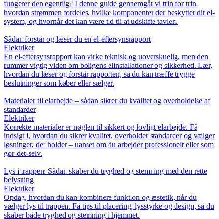
fungerer den egentlig? I denne guide gennemgår vi trin for trin,
hvordan strømmen fordeles, hvilke komponenter der beskytter dit el-
system, og hvornår det kan være tid til at udskifte tavlen.
Sådan forstår og læser du en el-eftersynsrapport
Elektriker
En el-eftersynsrapport kan virke teknisk og uoverskuelig, men den
rummer vigtig viden om boligens elinstallationer og sikkerhed. Lær,
hvordan du læser og forstår rapporten, så du kan træffe trygge
beslutninger som køber eller sælger.
Materialer til elarbejde – sådan sikrer du kvalitet og overholdelse af
standarder
Elektriker
Korrekte materialer er nøglen til sikkert og lovligt elarbejde. Få
indsigt i, hvordan du sikrer kvalitet, overholder standarder og vælger
løsninger, der holder – uanset om du arbejder professionelt eller som
gør-det-selv.
Lys i trappen: Sådan skaber du tryghed og stemning med den rette
belysning
Elektriker
Opdag, hvordan du kan kombinere funktion og æstetik, når du
vælger lys til trappen. Få tips til placering, lysstyrke og design, så du
skaber både tryghed og stemning i hjemmet.