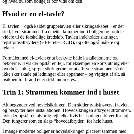
og hvad du som boligejer bør vide om den.
Hvad er en el-tavle?
El-tavlen – også kaldet gruppetavlen eller sikringsskabet – er det
sted, hvor strømmen fra elnettet kommer ind i boligen og fordeles
videre til de forskellige kredsløb. Tavlen indeholder sikringer,
fejlstrømsafbrydere (HPFI eller RCD), og ofte også målere og
relæer.
Formålet med el-tavlen er at beskytte både installationerne og
beboerne. Hvis der opstår en fejl, for eksempel en kortslutning eller
overbelastning, sørger sikringerne for at afbryde strømmen, så der
ikke sker skade på ledninger eller apparater – og vigtigst af alt, så
risikoen for brand eller stød minimeres.
Trin 1: Strømmen kommer ind i huset
Alt begynder ved hovedsikringen. Den sidder typisk øverst i tavlen
og beskytter hele installationen. Hovedsikringen afbryder strømmen,
hvis der opstår en alvorlig fejl, eller hvis belastningen bliver for høj.
Den fungerer som en slags “hovedafbryder” for hele huset.
I mange moderne boliger er hovedsikringen placeret sammen med