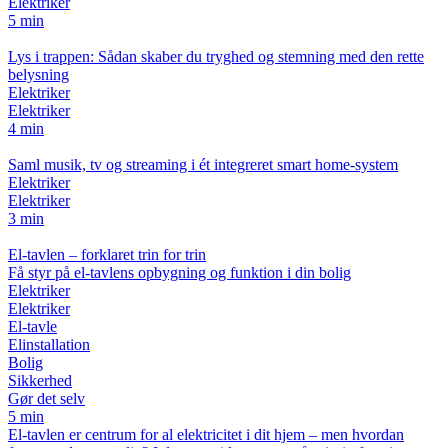
Elektriker
5 min
Lys i trappen: Sådan skaber du tryghed og stemning med den rette
belysning
Elektriker
Elektriker
4 min
Saml musik, tv og streaming i ét integreret smart home-system
Elektriker
Elektriker
3 min
El-tavlen – forklaret trin for trin
Få styr på el-tavlens opbygning og funktion i din bolig
Elektriker
Elektriker
El-tavle
Elinstallation
Bolig
Sikkerhed
Gør det selv
5 min
El-tavlen er centrum for al elektricitet i dit hjem – men hvordan