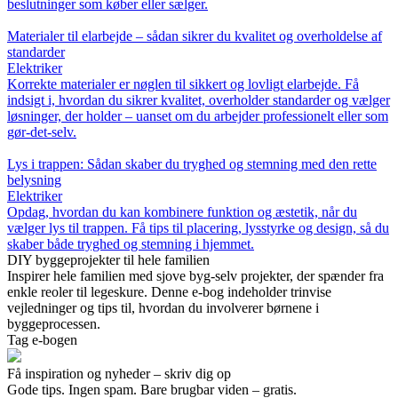
beslutninger som køber eller sælger.
Materialer til elarbejde – sådan sikrer du kvalitet og overholdelse af
standarder
Elektriker
Korrekte materialer er nøglen til sikkert og lovligt elarbejde. Få
indsigt i, hvordan du sikrer kvalitet, overholder standarder og vælger
løsninger, der holder – uanset om du arbejder professionelt eller som
gør-det-selv.
Lys i trappen: Sådan skaber du tryghed og stemning med den rette
belysning
Elektriker
Opdag, hvordan du kan kombinere funktion og æstetik, når du
vælger lys til trappen. Få tips til placering, lysstyrke og design, så du
skaber både tryghed og stemning i hjemmet.
DIY byggeprojekter til hele familien
Inspirer hele familien med sjove byg-selv projekter, der spænder fra
enkle reoler til legeskure. Denne e-bog indeholder trinvise
vejledninger og tips til, hvordan du involverer børnene i
byggeprocessen.
Tag e-bogen
Få inspiration og nyheder – skriv dig op
Gode tips. Ingen spam. Bare brugbar viden – gratis.