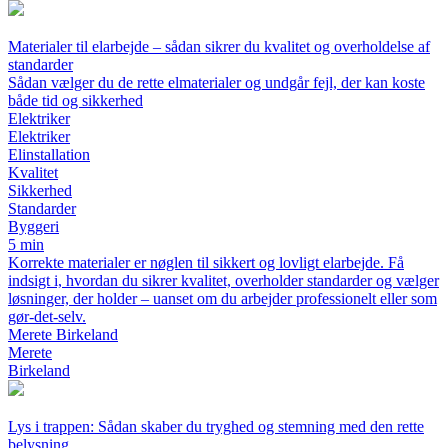
Materialer til elarbejde – sådan sikrer du kvalitet og overholdelse af
standarder
Sådan vælger du de rette elmaterialer og undgår fejl, der kan koste
både tid og sikkerhed
Elektriker
Elektriker
Elinstallation
Kvalitet
Sikkerhed
Standarder
Byggeri
5 min
Korrekte materialer er nøglen til sikkert og lovligt elarbejde. Få
indsigt i, hvordan du sikrer kvalitet, overholder standarder og vælger
løsninger, der holder – uanset om du arbejder professionelt eller som
gør-det-selv.
Merete Birkeland
Merete
Birkeland
Lys i trappen: Sådan skaber du tryghed og stemning med den rette
belysning