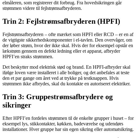
elmåleren, som registrerer dit forbrug. Fra hovedsikringen går
strømmen videre til fejlstrømsafbryderen.
Trin 2: Fejlstrømsafbryderen (HPFI)
Fejlstrømsafbryderen – ofte mærket som HPFI eller RCD – er en af
de vigtigste sikkerhedskomponenter i el-tavlen. Den overvåger, om
der løber strøm, hvor der ikke skal. Hvis der for eksempel opstår en
lækstrøm gennem en defekt ledning eller et apparat, afbryder
HPFI’en straks strømmen.
Det beskytter mod elektrisk stød og brand. En HPFI-afbryder skal
ifølge loven være installeret i alle boliger, og det anbefales at teste
den et par gange om året ved at trykke på testknappen. Hvis
strømmen ikke afbrydes, skal du kontakte en autoriseret elektriker.
Trin 3: Gruppestrømsafbrydere og
sikringer
Efter HPFI’en fordeles strømmen til de enkelte grupper i huset – for
eksempel lys, stikkontakter, køkken, badeværelse og udendørs
installationer. Hver gruppe har sin egen sikring eller automatsikring.