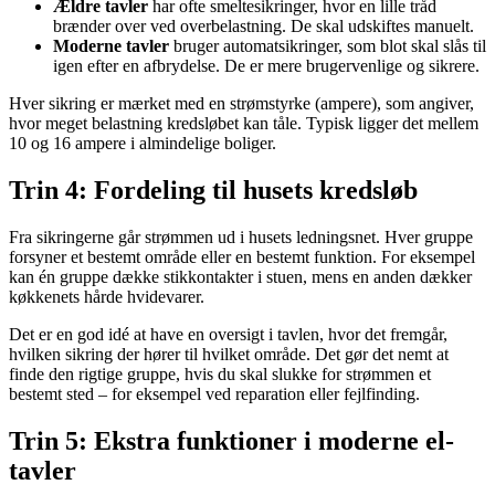
Ældre tavler
har ofte smeltesikringer, hvor en lille tråd
brænder over ved overbelastning. De skal udskiftes manuelt.
Moderne tavler
bruger automatsikringer, som blot skal slås til
igen efter en afbrydelse. De er mere brugervenlige og sikrere.
Hver sikring er mærket med en strømstyrke (ampere), som angiver,
hvor meget belastning kredsløbet kan tåle. Typisk ligger det mellem
10 og 16 ampere i almindelige boliger.
Trin 4: Fordeling til husets kredsløb
Fra sikringerne går strømmen ud i husets ledningsnet. Hver gruppe
forsyner et bestemt område eller en bestemt funktion. For eksempel
kan én gruppe dække stikkontakter i stuen, mens en anden dækker
køkkenets hårde hvidevarer.
Det er en god idé at have en oversigt i tavlen, hvor det fremgår,
hvilken sikring der hører til hvilket område. Det gør det nemt at
finde den rigtige gruppe, hvis du skal slukke for strømmen et
bestemt sted – for eksempel ved reparation eller fejlfinding.
Trin 5: Ekstra funktioner i moderne el-
tavler