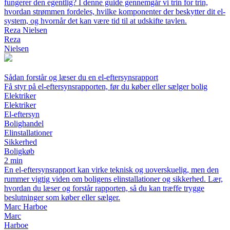
fungerer den egentlig? I denne guide gennemgår vi trin for trin,
hvordan strømmen fordeles, hvilke komponenter der beskytter dit el-
system, og hvornår det kan være tid til at udskifte tavlen.
Reza Nielsen
Reza
Nielsen
Sådan forstår og læser du en el-eftersynsrapport
Få styr på el-eftersynsrapporten, før du køber eller sælger bolig
Elektriker
Elektriker
El-eftersyn
Bolighandel
Elinstallationer
Sikkerhed
Boligkøb
2 min
En el-eftersynsrapport kan virke teknisk og uoverskuelig, men den
rummer vigtig viden om boligens elinstallationer og sikkerhed. Lær,
hvordan du læser og forstår rapporten, så du kan træffe trygge
beslutninger som køber eller sælger.
Marc Harboe
Marc
Harboe