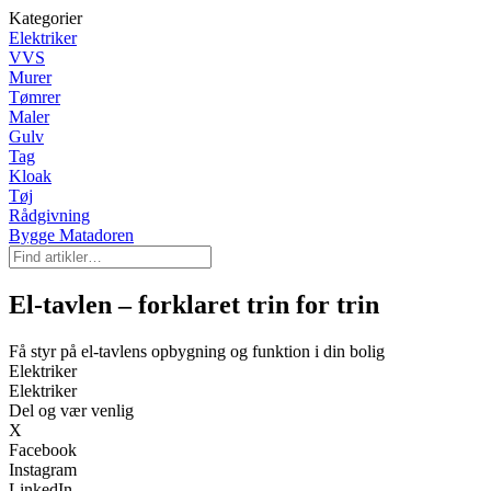
Kategorier
Elektriker
VVS
Murer
Tømrer
Maler
Gulv
Tag
Kloak
Tøj
Rådgivning
Bygge Matadoren
El-tavlen – forklaret trin for trin
Få styr på el-tavlens opbygning og funktion i din bolig
Elektriker
Elektriker
Del og vær venlig
X
Facebook
Instagram
LinkedIn