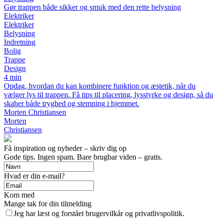
Gør trappen både sikker og smuk med den rette belysning
Elektriker
Elektriker
Belysning
Indretning
Bolig
Trappe
Design
4 min
Opdag, hvordan du kan kombinere funktion og æstetik, når du
vælger lys til trappen. Få tips til placering, lysstyrke og design, så du
skaber både tryghed og stemning i hjemmet.
Morten Christiansen
Morten
Christiansen
Få inspiration og nyheder – skriv dig op
Gode tips. Ingen spam. Bare brugbar viden – gratis.
Hvad er din e-mail?
Kom med
Mange tak for din tilmelding
Jeg har læst og forstået brugervilkår og privatlivspolitik.