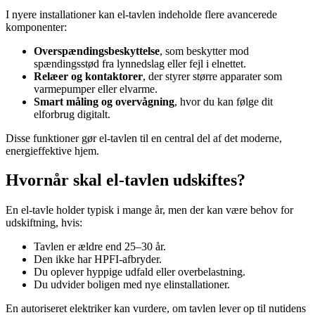
I nyere installationer kan el-tavlen indeholde flere avancerede
komponenter:
Overspændingsbeskyttelse
, som beskytter mod
spændingsstød fra lynnedslag eller fejl i elnettet.
Relæer og kontaktorer
, der styrer større apparater som
varmepumper eller elvarme.
Smart måling og overvågning
, hvor du kan følge dit
elforbrug digitalt.
Disse funktioner gør el-tavlen til en central del af det moderne,
energieffektive hjem.
Hvornår skal el-tavlen udskiftes?
En el-tavle holder typisk i mange år, men der kan være behov for
udskiftning, hvis:
Tavlen er ældre end 25–30 år.
Den ikke har HPFI-afbryder.
Du oplever hyppige udfald eller overbelastning.
Du udvider boligen med nye elinstallationer.
En autoriseret elektriker kan vurdere, om tavlen lever op til nutidens