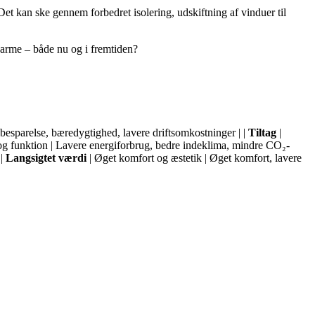
et kan ske gennem forbedret isolering, udskiftning af vinduer til
pvarme – både nu og i fremtiden?
ibesparelse, bæredygtighed, lavere driftsomkostninger | |
Tiltag
|
g funktion | Lavere energiforbrug, bedre indeklima, mindre CO₂-
 |
Langsigtet værdi
| Øget komfort og æstetik | Øget komfort, lavere