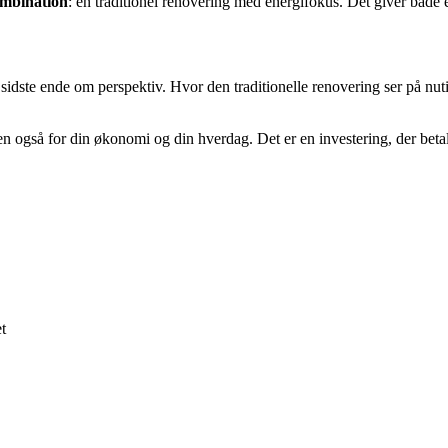
mbination
: en traditionel renovering med energifokus. Det giver både et 
 sidste ende om perspektiv. Hvor den traditionelle renovering ser på nu
n også for din økonomi og din hverdag. Det er en investering, der betaler
t