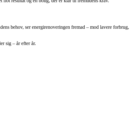
flot resultat og en bolig, der er klar til fremtidens krav.
tidens behov, ser energirenoveringen fremad – mod lavere forbrug,
 sig – år efter år.