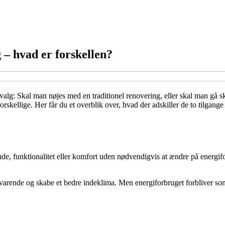
 – hvad er forskellen?
 valg: Skal man nøjes med en traditionel renovering, eller skal man gå s
orskellige. Her får du et overblik over, hvad der adskiller de to tilgang
de, funktionalitet eller komfort uden nødvendigvis at ændre på energifo
idssvarende og skabe et bedre indeklima. Men energiforbruget forblive