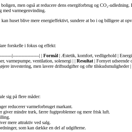
ny boligen, men også at reducere dens energiforbrug og CO₂-udledning. D
nlæg med varmegenvinding.
kan huset blive mere energieffektivt, sundere at bo i og billigere at o
re forskelle i fokus og effekt:
-----|------------------| |
Formål
| Æstetik, komfort, vedligehold | Energ
uer, varmepumpe, ventilation, solenergi | |
Resultat
| Fornyet udseende o
jere investering, men lavere driftsudgifter og ofte tilskudsmuligheder |
le sig på flere måder:
ger reducerer varmeforbruget markant.
 giver mindre træk, færre fugtproblemer og mere frisk luft.
lling.
er mere attraktiv ved salg.
ordninger, som kan dække en del af udgifterne.