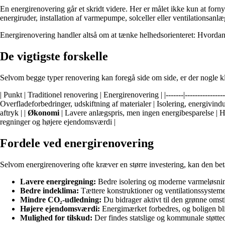
En energirenovering går et skridt videre. Her er målet ikke kun at for
energiruder, installation af varmepumpe, solceller eller ventilationsa
Energirenovering handler altså om at tænke helhedsorienteret: Hvordan 
De vigtigste forskelle
Selvom begge typer renovering kan foregå side om side, er der nogle kla
| Punkt | Traditionel renovering | Energirenovering | |-------|-------------------
Overfladeforbedringer, udskiftning af materialer | Isolering, energivind
aftryk | |
Økonomi
| Lavere anlægspris, men ingen energibesparelse | Hø
regninger og højere ejendomsværdi |
Fordele ved energirenovering
Selvom energirenovering ofte kræver en større investering, kan den beta
Lavere energiregning:
Bedre isolering og moderne varmeløsnin
Bedre indeklima:
Tættere konstruktioner og ventilationssystemer
Mindre CO₂-udledning:
Du bidrager aktivt til den grønne omsti
Højere ejendomsværdi:
Energimærket forbedres, og boligen bliv
Mulighed for tilskud:
Der findes statslige og kommunale støtte