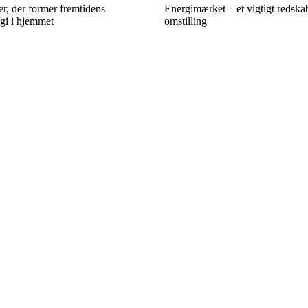
r, der former fremtidens
Energimærket – et vigtigt redska
gi i hjemmet
omstilling