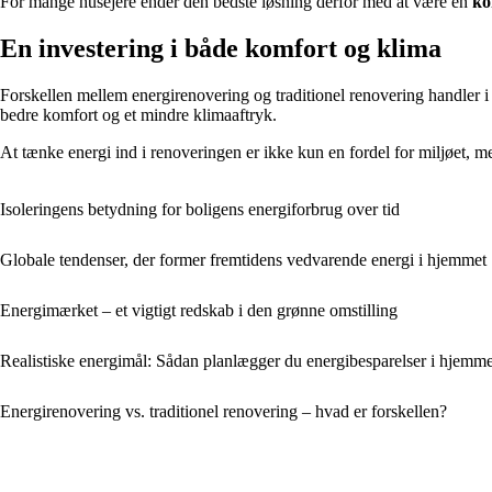
For mange husejere ender den bedste løsning derfor med at være en
ko
En investering i både komfort og klima
Forskellen mellem energirenovering og traditionel renovering handler i
bedre komfort og et mindre klimaaftryk.
At tænke energi ind i renoveringen er ikke kun en fordel for miljøet, me
Isoleringens betydning for boligens energiforbrug over tid
Globale tendenser, der former fremtidens vedvarende energi i hjemmet
Energimærket – et vigtigt redskab i den grønne omstilling
Realistiske energimål: Sådan planlægger du energibesparelser i hjemme
Energirenovering vs. traditionel renovering – hvad er forskellen?