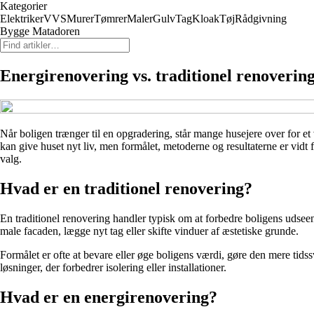
Kategorier
Elektriker
VVS
Murer
Tømrer
Maler
Gulv
Tag
Kloak
Tøj
Rådgivning
Bygge Matadoren
Energirenovering vs. traditionel renovering
Når boligen trænger til en opgradering, står mange husejere over for et
kan give huset nyt liv, men formålet, metoderne og resultaterne er vidt f
valg.
Hvad er en traditionel renovering?
En traditionel renovering handler typisk om at forbedre boligens udseen
male facaden, lægge nyt tag eller skifte vinduer af æstetiske grunde.
Formålet er ofte at bevare eller øge boligens værdi, gøre den mere t
løsninger, der forbedrer isolering eller installationer.
Hvad er en energirenovering?