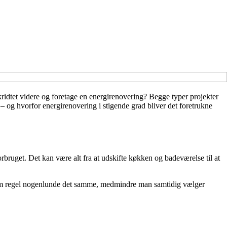
kridtet videre og foretage en energirenovering? Begge typer projekter
e – og hvorfor energirenovering i stigende grad bliver det foretrukne
rbruget. Det kan være alt fra at udskifte køkken og badeværelse til at
r som regel nogenlunde det samme, medmindre man samtidig vælger