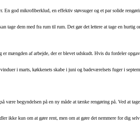
. En god mikrofiberklud, en effektiv støvsuger og et par solide rengøring
.
n tage dem med fra rum til rum. Det gør det lettere at tage en hurtig om
 er mængden af arbejde, der er blevet udskudt. Hvis du fordeler opgaver
vinduer i marts, køkkenets skabe i juni og badeværelsets fuger i septe
også være begyndelsen på en ny måde at tænke rengøring på. Ved at tage
ler ikke kun om at gøre rent, men om at gøre det nemmere for dig selv