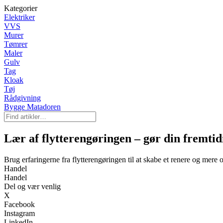
Kategorier
Elektriker
VVS
Murer
Tømrer
Maler
Gulv
Tag
Kloak
Tøj
Rådgivning
Bygge Matadoren
Lær af flytterengøringen – gør din fremtid
Brug erfaringerne fra flytterengøringen til at skabe et renere og mere 
Handel
Handel
Del og vær venlig
X
Facebook
Instagram
LinkedIn