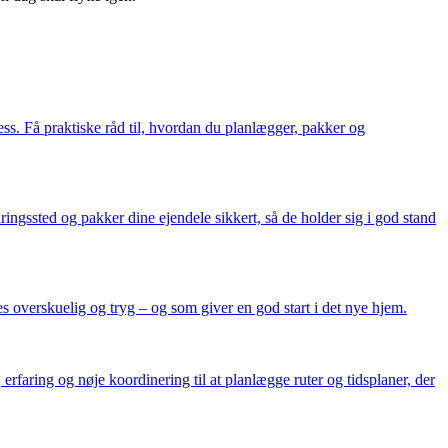
ss. Få praktiske råd til, hvordan du planlægger, pakker og
ringssted og pakker dine ejendele sikkert, så de holder sig i god stand
es overskuelig og tryg – og som giver en god start i det nye hjem.
, erfaring og nøje koordinering til at planlægge ruter og tidsplaner, der