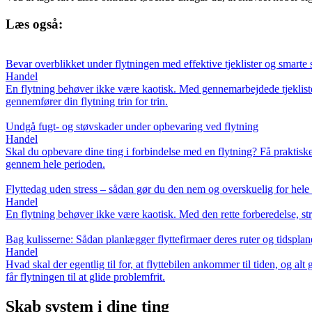
Læs også:
Bevar overblikket under flytningen med effektive tjeklister og smarte
Handel
En flytning behøver ikke være kaotisk. Med gennemarbejdede tjeklister
gennemfører din flytning trin for trin.
Undgå fugt- og støvskader under opbevaring ved flytning
Handel
Skal du opbevare dine ting i forbindelse med en flytning? Få praktiske
gennem hele perioden.
Flyttedag uden stress – sådan gør du den nem og overskuelig for hele 
Handel
En flytning behøver ikke være kaotisk. Med den rette forberedelse, str
Bag kulisserne: Sådan planlægger flyttefirmaer deres ruter og tidsplan
Handel
Hvad skal der egentlig til for, at flyttebilen ankommer til tiden, og alt
får flytningen til at glide problemfrit.
Skab system i dine ting