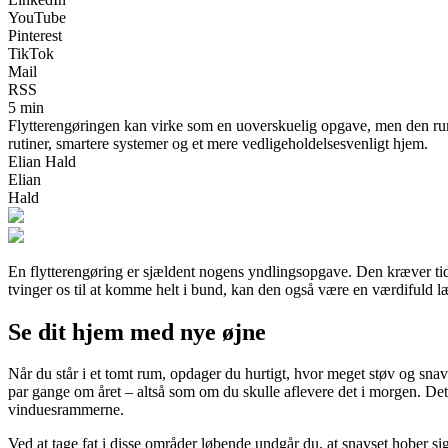
YouTube
Pinterest
TikTok
Mail
RSS
5 min
Flytterengøringen kan virke som en uoverskuelig opgave, men den rumm
rutiner, smartere systemer og et mere vedligeholdelsesvenligt hjem.
Elian Hald
Elian
Hald
En flytterengøring er sjældent nogens yndlingsopgave. Den kræver tid,
tvinger os til at komme helt i bund, kan den også være en værdifuld læ
Se dit hjem med nye øjne
Når du står i et tomt rum, opdager du hurtigt, hvor meget støv og sn
par gange om året – altså som om du skulle aflevere det i morgen. Det 
vinduesrammerne.
Ved at tage fat i disse områder løbende undgår du, at snavset hober sig