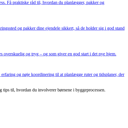
ss. Få praktiske råd til, hvordan du planlægger, pakker og
ringssted og pakker dine ejendele sikkert, så de holder sig i god stand
es overskuelig og tryg – og som giver en god start i det nye hjem.
, erfaring og nøje koordinering til at planlægge ruter og tidsplaner, der
og tips til, hvordan du involverer børnene i byggeprocessen.