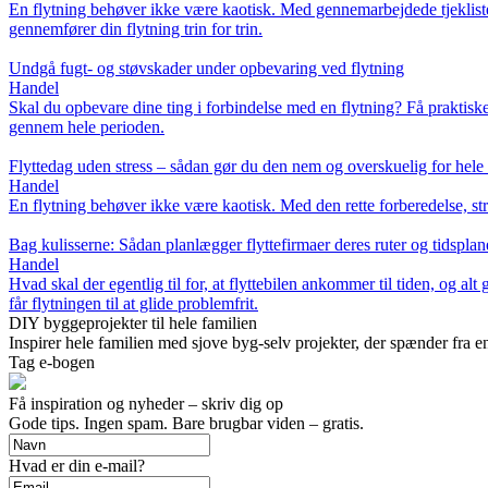
En flytning behøver ikke være kaotisk. Med gennemarbejdede tjeklister
gennemfører din flytning trin for trin.
Undgå fugt- og støvskader under opbevaring ved flytning
Handel
Skal du opbevare dine ting i forbindelse med en flytning? Få praktiske
gennem hele perioden.
Flyttedag uden stress – sådan gør du den nem og overskuelig for hele 
Handel
En flytning behøver ikke være kaotisk. Med den rette forberedelse, str
Bag kulisserne: Sådan planlægger flyttefirmaer deres ruter og tidsplan
Handel
Hvad skal der egentlig til for, at flyttebilen ankommer til tiden, og alt
får flytningen til at glide problemfrit.
DIY byggeprojekter til hele familien
Inspirer hele familien med sjove byg-selv projekter, der spænder fra e
Tag e-bogen
Få inspiration og nyheder – skriv dig op
Gode tips. Ingen spam. Bare brugbar viden – gratis.
Hvad er din e-mail?