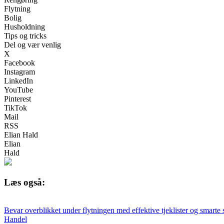
Flytning
Bolig
Husholdning
Tips og tricks
Del og vær venlig
X
Facebook
Instagram
LinkedIn
YouTube
Pinterest
TikTok
Mail
RSS
Elian Hald
Elian
Hald
Læs også:
Bevar overblikket under flytningen med effektive tjeklister og smarte
Handel