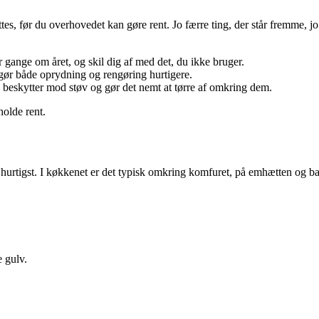
yttes, før du overhovedet kan gøre rent. Jo færre ting, der står fremme, j
gange om året, og skil dig af med det, du ikke bruger.
t gør både oprydning og rengøring hurtigere.
 beskytter mod støv og gør det nemt at tørre af omkring dem.
holde rent.
g hurtigst. I køkkenet er det typisk omkring komfuret, på emhætten og ba
e gulv.