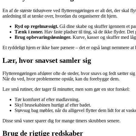
En af de største tidsrøvere ved flytterengøringen er alt det, der skal fl
anledning til at tænke over, hvordan du organiserer dit hjem.
Ryd op regelmæssigt.
Gå dine skabe og skuffer igennem et par 
Tænk i zoner.
Hav faste pladser til ting, så de ikke flyder. De
Brug opbevaringsløsninger.
Kurve, kasser og skuffer med låg
Et ryddeligt hjem er ikke bare pænere – det er også langt nemmere at 
Lær, hvor snavset samler sig
Flytterengøringen afslører ofte de steder, hvor snavs og fedt sætter si
Når du ved, hvor problemerne opstår, kan du forebygge dem.
Lav små rutiner, der tager få minutter, men som gør en stor forskel:
Tør komfuret af efter madlavning.
Skyl brusekabinen hurtigt af efter badet.
Støvsug bag møbler, når du alligevel flytter dem lidt for at vask
Disse små vaner sparer dig for mange timers skrubben senere.
Brug de rigtige redskaber