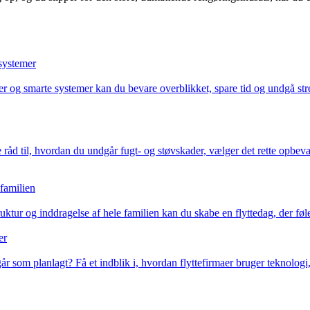
 systemer
 og smarte systemer kan du bevare overblikket, spare tid og undgå stre
 råd til, hvordan du undgår fugt- og støvskader, vælger det rette opbeva
familien
uktur og inddragelse af hele familien kan du skabe en flyttedag, der føl
er
 går som planlagt? Få et indblik i, hvordan flyttefirmaer bruger teknologi