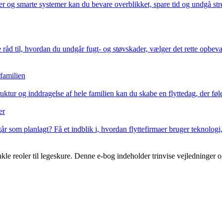
 og smarte systemer kan du bevare overblikket, spare tid og undgå stre
 råd til, hvordan du undgår fugt- og støvskader, vælger det rette opbeva
familien
uktur og inddragelse af hele familien kan du skabe en flyttedag, der føl
er
 går som planlagt? Få et indblik i, hvordan flyttefirmaer bruger teknologi
nkle reoler til legeskure. Denne e-bog indeholder trinvise vejledninger 