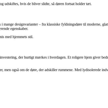
 udskiftes, hvis de bliver slidte, så døren fortsat holder tæt.
s i mange designvarianter – fra klassiske fyldningsdøre til moderne, glat
lerende egenskaber.
is med hjemmets stil.
investering, der hurtigt mærkes i hverdagen. Et roligere hjem giver bedr
r, men også om de døre, der adskiller rummene. Med lydisolerede indve