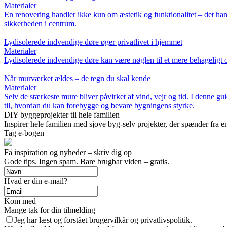
Materialer
En renovering handler ikke kun om æstetik og funktionalitet – det hand
sikkerheden i centrum.
Lydisolerede indvendige døre øger privatlivet i hjemmet
Materialer
Lydisolerede indvendige døre kan være nøglen til et mere behageligt og
Når murværket ældes – de tegn du skal kende
Materialer
Selv de stærkeste mure bliver påvirket af vind, vejr og tid. I denne g
til, hvordan du kan forebygge og bevare bygningens styrke.
DIY byggeprojekter til hele familien
Inspirer hele familien med sjove byg-selv projekter, der spænder fra e
Tag e-bogen
Få inspiration og nyheder – skriv dig op
Gode tips. Ingen spam. Bare brugbar viden – gratis.
Hvad er din e-mail?
Kom med
Mange tak for din tilmelding
Jeg har læst og forstået brugervilkår og privatlivspolitik.