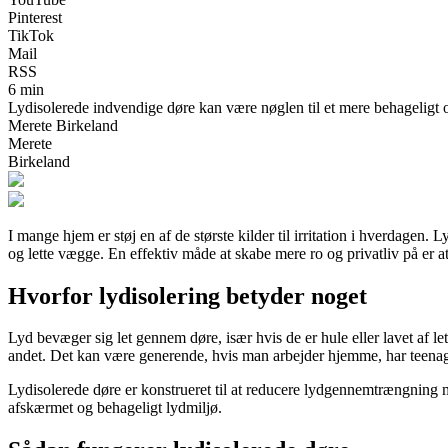
Pinterest
TikTok
Mail
RSS
6 min
Lydisolerede indvendige døre kan være nøglen til et mere behageligt og
Merete Birkeland
Merete
Birkeland
I mange hjem er støj en af de største kilder til irritation i hverdage
og lette vægge. En effektiv måde at skabe mere ro og privatliv på er 
Hvorfor lydisolering betyder noget
Lyd bevæger sig let gennem døre, især hvis de er hule eller lavet af l
andet. Det kan være generende, hvis man arbejder hjemme, har teenage
Lydisolerede døre er konstrueret til at reducere lydgennemtrængning m
afskærmet og behageligt lydmiljø.