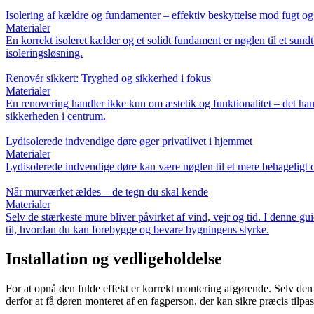
Isolering af kældre og fundamenter – effektiv beskyttelse mod fugt og
Materialer
En korrekt isoleret kælder og et solidt fundament er nøglen til et su
isoleringsløsning.
Renovér sikkert: Tryghed og sikkerhed i fokus
Materialer
En renovering handler ikke kun om æstetik og funktionalitet – det hand
sikkerheden i centrum.
Lydisolerede indvendige døre øger privatlivet i hjemmet
Materialer
Lydisolerede indvendige døre kan være nøglen til et mere behageligt og
Når murværket ældes – de tegn du skal kende
Materialer
Selv de stærkeste mure bliver påvirket af vind, vejr og tid. I denne g
til, hvordan du kan forebygge og bevare bygningens styrke.
Installation og vedligeholdelse
For at opnå den fulde effekt er korrekt montering afgørende. Selv den 
derfor at få døren monteret af en fagperson, der kan sikre præcis tilpa