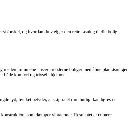
st forskel, og hvordan du vælger den rette løsning til din bolig.
ede sig mellem rummene – især i moderne boliger med åbne planløsninger
or både komfort og trivsel i hjemmet.
e lyd, hvilket betyder, at støj fra ét rum hurtigt kan høres i et
e konstruktion, som dæmper vibrationer. Resultatet er et mere