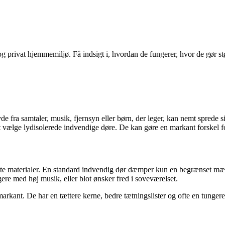
 privat hjemmemiljø. Få indsigt i, hvordan de fungerer, hvor de gør stør
n. Lyde fra samtaler, musik, fjernsyn eller børn, der leger, kan nemt spr
at vælge lydisolerede indvendige døre. De kan gøre en markant forskel f
ette materialer. En standard indvendig dør dæmper kun en begrænset mængd
re med høj musik, eller blot ønsker fred i soveværelset.
arkant. De har en tættere kerne, bedre tætningslister og ofte en tunger