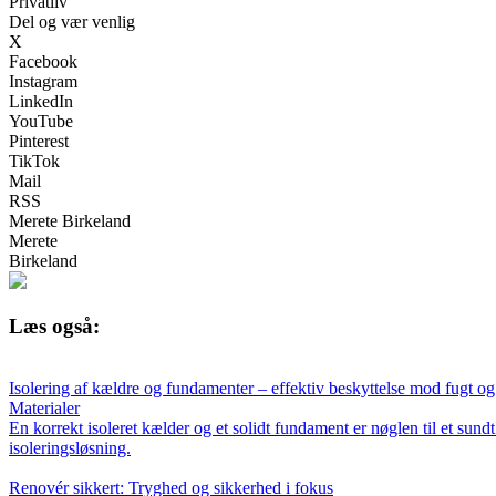
Privatliv
Del og vær venlig
X
Facebook
Instagram
LinkedIn
YouTube
Pinterest
TikTok
Mail
RSS
Merete Birkeland
Merete
Birkeland
Læs også:
Isolering af kældre og fundamenter – effektiv beskyttelse mod fugt og
Materialer
En korrekt isoleret kælder og et solidt fundament er nøglen til et su
isoleringsløsning.
Renovér sikkert: Tryghed og sikkerhed i fokus