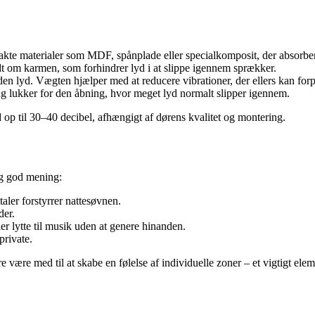
pakte materialer som MDF, spånplade eller specialkomposit, der absorber
dt om karmen, som forhindrer lyd i at slippe igennem sprækker.
n lyd. Vægten hjælper med at reducere vibrationer, der ellers kan forp
g lukker for den åbning, hvor meget lyd normalt slipper igennem.
p til 30–40 decibel, afhængigt af dørens kvalitet og montering.
ig god mening:
taler forstyrrer nattesøvnen.
der.
er lytte til musik uden at genere hinanden.
rivate.
re være med til at skabe en følelse af individuelle zoner – et vigtigt ele