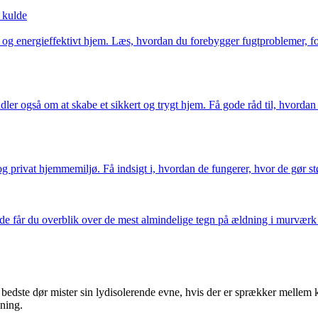
 kulde
ndt og energieffektivt hjem. Læs, hvordan du forebygger fugtproblemer, 
ler også om at skabe et sikkert og trygt hjem. Få gode råd til, hvordan
 privat hjemmemiljø. Få indsigt i, hvordan de fungerer, hvor de gør stør
uide får du overblik over de mest almindelige tegn på ældning i murværk 
bedste dør mister sin lydisolerende evne, hvis der er sprækker mellem ka
sning.