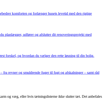
forbedrer komforten og forlænger husets levetid med den rigtige
 du planlægger, udfører og afslutter dit renoveringsprojekt med
st forskel, og hvordan du vælger den rette løsning til din bolig.
– fra revner og smuldrende fuger til fugt og afskalninger – samt råd
rm og væg, eller hvis tætningslisterne ikke slutter tæt. Det anbefales