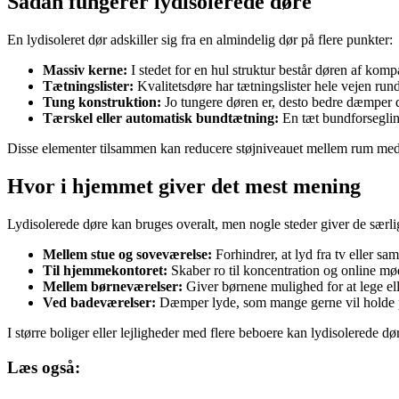
Sådan fungerer lydisolerede døre
En lydisoleret dør adskiller sig fra en almindelig dør på flere punkter:
Massiv kerne:
I stedet for en hul struktur består døren af kom
Tætningslister:
Kvalitetsdøre har tætningslister hele vejen run
Tung konstruktion:
Jo tungere døren er, desto bedre dæmper de
Tærskel eller automatisk bundtætning:
En tæt bundforseglin
Disse elementer tilsammen kan reducere støjniveauet mellem rum med o
Hvor i hjemmet giver det mest mening
Lydisolerede døre kan bruges overalt, men nogle steder giver de særl
Mellem stue og soveværelse:
Forhindrer, at lyd fra tv eller sam
Til hjemmekontoret:
Skaber ro til koncentration og online mø
Mellem børneværelser:
Giver børnene mulighed for at lege ell
Ved badeværelser:
Dæmper lyde, som mange gerne vil holde p
I større boliger eller lejligheder med flere beboere kan lydisolerede dø
Læs også: