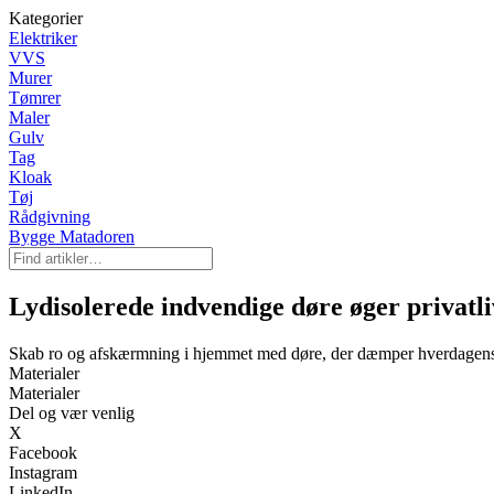
Kategorier
Elektriker
VVS
Murer
Tømrer
Maler
Gulv
Tag
Kloak
Tøj
Rådgivning
Bygge Matadoren
Lydisolerede indvendige døre øger privatl
Skab ro og afskærmning i hjemmet med døre, der dæmper hverdagens
Materialer
Materialer
Del og vær venlig
X
Facebook
Instagram
LinkedIn